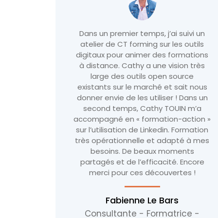
ivi un
Une manière nouvelle d’aborder la
outils
formation à travers le partage des
mations
problématiques et enjeux de notre
n très
entreprise pour construire le Plan
rce
opérationnel qui nous correspond.
it nous
Cathy intègre les grands principes du
Dans un
marketing actuel (digitalisation,
 m’a
orientation clients, KPI’s…) en faisant
ction »
un lien avec la réalité de nos équipes.
ormation
En bonus, tous les outils d’aujourd’hui
é à mes
pour mieux accompagner notre
nts
transformation marketing orientée
Encore
Clients ! Merci Cathy !
s !
Arnaud PENOT
Responsable Marketing -
Ferdinand Bilstein France
ce -