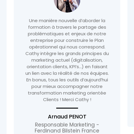
Cathy, "Miss LinkedIn" Vous recherchez
à progresser dans l’utilisation de
LinkedIn, je vous recommande tout
particulièrement Cathy !! Très
pédagogue, elle saura vous guider
dans l’appropriation de l’outil et vous
aidera à développer votre visibilité
professionnelle . Du partage et de la
bonne humeur rythment la formation,
un vrai talent
Lise Domingues
Consultante et formatrice,
experte Retail